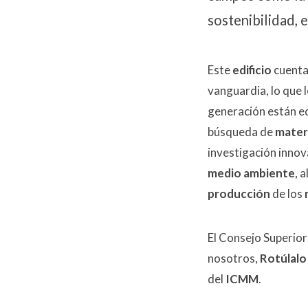
sostenibilidad, 
Este
edificio
cuenta
vanguardia, lo que 
generación están eq
búsqueda de
mater
investigación innov
medio ambiente
, 
producción
de los
El Consejo Superior 
nosotros,
Rotúlalo
del
ICMM
.