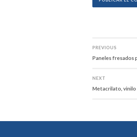
Navegació
PREVIOUS
de
Previous
Paneles fresados 
post:
entradas
NEXT
Next
Metacrilato, vinilo
post: