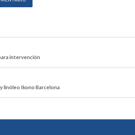
n
para intervención
 y linóleo Ikono Barcelona