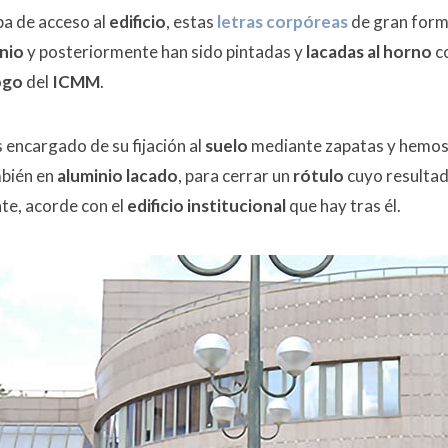
pa de acceso al
edificio
, estas
letras corpóreas
de gran form
nio
y posteriormente han sido pintadas y
lacadas al horno
c
ogo
del
ICMM
.
encargado de su fijación al
suelo
mediante zapatas y hemos i
bién en
aluminio lacado
, para cerrar un
rótulo
cuyo resultad
te, acorde con el
edificio institucional
que hay tras él.