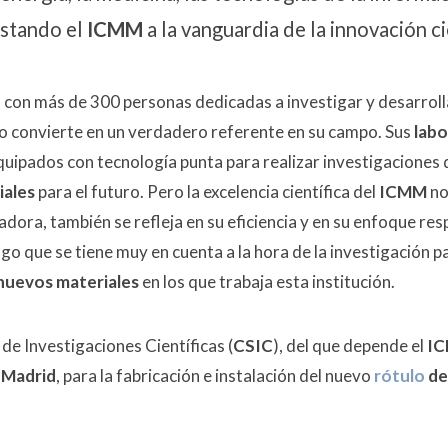
estando el
ICMM
a la vanguardia de la innovación ci
 con más de 300 personas dedicadas a investigar y desarroll
lo convierte en un verdadero referente en su campo. Sus
labo
uipados con tecnología punta para realizar investigaciones 
iales
para el futuro. Pero la excelencia científica del
ICMM
no 
adora, también se refleja en su eficiencia y en su enfoque res
algo que se tiene muy en cuenta a la hora de la investigación p
nuevos materiales
en los que trabaja esta institución.
de Investigaciones Científicas (
CSIC
), del que depende el
I
 Madrid
, para la fabricación e instalación del nuevo
rótulo
de