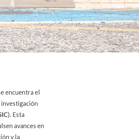
se encuentra el
e investigación
SIC
). Esta
lsen avances en
ión y la