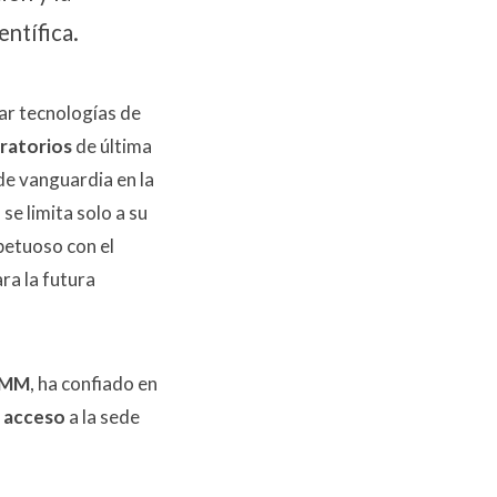
entífica.
ar tecnologías de
ratorios
de última
de vanguardia en la
se limita solo a su
petuoso con el
ara la futura
CMM
, ha confiado en
 acceso
a la sede