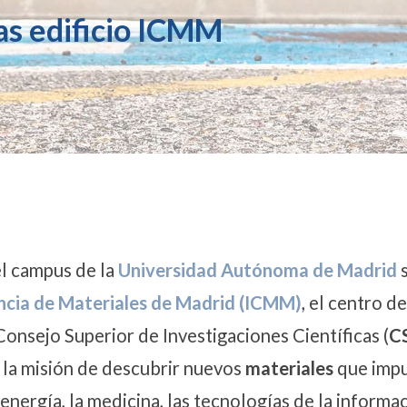
as edificio ICMM
go
tras
rpóreas
ficio
CMM
el campus de la
Universidad Autónoma de Madrid
encia de Materiales de Madrid (ICMM)
, el centro d
onsejo Superior de Investigaciones Científicas (
C
e la misión de descubrir nuevos
materiales
que impu
nergía, la medicina, las tecnologías de la informac